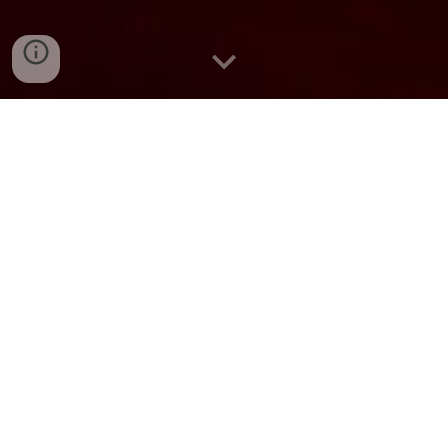
Despre mine
Fără îndoiala, muzica face parte din
viaţa noastră şi este una dintre cele
mai răspândite arte.
Ea poate să reflecte sentimente şi
experienţe fiind foarte aproape de
inima noastră în momentele grele. .
Mereu am ştiut că prin muzică
putem transmite diferite stări şi ea